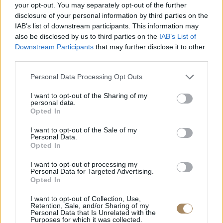
your opt-out. You may separately opt-out of the further
Συμφωνώ με τους
Πολιτική Προστασίας
disclosure of your personal information by third parties on the
Προσωπικών Δεδομένων (GDPR)
.
IAB’s list of downstream participants. This information may
γίνε μέλος
also be disclosed by us to third parties on the
IAB’s List of
Downstream Participants
that may further disclose it to other
Τα Βραβεία Μας
third parties.
Please note that this website/app uses one or more Google
Personal Data Processing Opt Outs
services and may gather and store information including but
not limited to your visit or usage behaviour. You may click to
I want to opt-out of the Sharing of my
personal data.
grant or deny consent to Google and its third-party tags to
Opted In
use your data for below specified purposes in below Google
consent section.
I want to opt-out of the Sale of my
Personal Data.
Opted In
Μέλος
I want to opt-out of processing my
Personal Data for Targeted Advertising.
Opted In
I want to opt-out of Collection, Use,
Retention, Sale, and/or Sharing of my
Personal Data that Is Unrelated with the
Purposes for which it was collected.