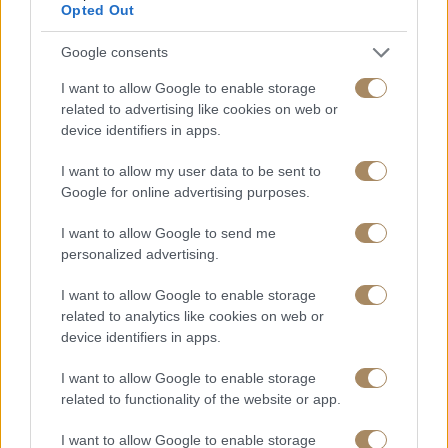
Opted Out
Ταξιδιωτικά Πρακτορεία
Περιβαλλοντική Βιωσιμότητα
Google consents
Τύπος & Media
I want to allow Google to enable storage
Καριέρα
related to advertising like cookies on web or
device identifiers in apps.
Avaton Luxury Beach Resort
I want to allow my user data to be sent to
Ακτή Κόμιτσα,Νέα Ρόδα, τ.κ.:63075
Google for online advertising purposes.
Χαλκιδική, Ελλάδα
www.avaton.com
I want to allow Google to send me
reservations@avatonresort.gr
personalized advertising.
0030 6932 390252
I want to allow Google to enable storage
FAQs
related to analytics like cookies on web or
device identifiers in apps.
Άφιξη
I want to allow Google to enable storage
Ακολουθήστε Μας
related to functionality of the website or app.
I want to allow Google to enable storage