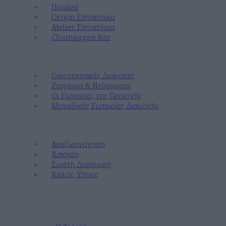
Πρωϊνό
Origin Εστιατόριο
Atelier Εστιατόριο
Champagne Bar
Ανακαλύψτε
Οικογενειακές Διακοπές
Ζευγάρια & Νεόνυμφοι
Οι Εμπειρίες της Περιοχής
Μοναδικές Εμπειρίες Διαμονής
Ευεξία
Αναζωογόνηση
Άσκηση
Σωστή Διατροφή
Καλός Ύπνος
Εκδηλώσεις & Γάμοι
Γάμοι