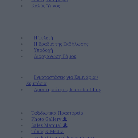
Καλός Ύπνος
Εκδηλώσεις & Γάμοι
Γάμοι
Η Τελετή
Η Βραδιά της Εκδήλωσης
Υποδοχή
Διοργάνωση Γάμου
Εταιρικές Αποδράσεις & Συνέδρια
Εγκαταστάσεις για Σεμινάρια /
Συμπόσια
Δραστηριότητες team-building
Εταιρικά
Ταξιδιωτικά Πρακτορεία
Photo Gallery
Sales Manual
Τύπος & Media
Περιβαλλοντική Βιωσιμότητα