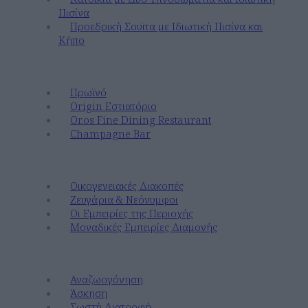
Πισίνα
Προεδρική Σουϊτα με Ιδιωτική Πισίνα και
Κήπο
Γευτείτε
Πρωϊνό
Origin Εστιατόριο
Or.os Fine Dining Restaurant
Champagne Bar
Ανακαλύψτε
Οικογενειακές Διακοπές
Ζευγάρια & Νεόνυμφοι
Οι Εμπειρίες της Περιοχής
Μοναδικές Εμπειρίες Διαμονής
Ευεξία
Αναζωογόνηση
Άσκηση
Σωστή Διατροφή