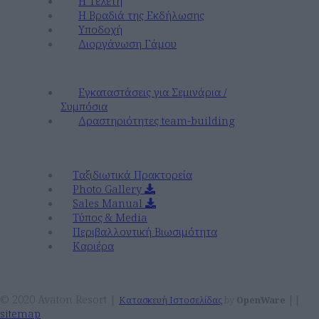
Η Τελετή
Η Βραδιά της Εκδήλωσης
Υποδοχή
Διοργάνωση Γάμου
Εταιρικές Αποδράσεις & Συνέδρια
Εγκαταστάσεις για Σεμινάρια /
Συμπόσια
Δραστηριότητες team-building
Εταιρικά
Ταξιδιωτικά Πρακτορεία
Photo Gallery
Sales Manual
Τύπος & Media
Περιβαλλοντική Βιωσιμότητα
Καριέρα
© 2020 Avaton Resort |
||
Κατασκευή Ιστοσελίδας
by
OpenWare
sitemap