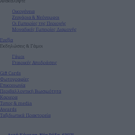
Ανακαλύψτε
Οικογένεια
Ζευγάρια & Νεόνυμφοι
Οι Εμπειρίες της Περιοχής
Μοναδικές Εμπειρίες Διαμονής
Ευεξία
Εκδηλώσεις & Γάμοι
Γάμοι
Εταιρικές Αποδράσεις
Gift Cards
Φωτογραφίες
Επικοινωνία
Περιβαλλοντική Βιωσιμότητα
Καριερα
Τυπος & media
Awards
Ταξιδιωτικά Πρακτορεία
Ακτή Κόμιτσα, Νέα Ρόδα, 63075