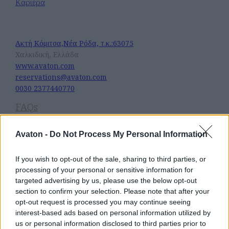
Καριέρα
Avaton Luxury Beach Resort
Ακτή Κόμιτσα,Νέα Ρόδα, τ.κ.:63075
Χαλκιδική, Ελλάδα
www.avaton.com
reservations@avaton.com
0030 2377440770
FAQs
Άφιξη
Avaton -
Do Not Process My Personal Information
Ακολουθήστε Μας
If you wish to opt-out of the sale, sharing to third parties, or
processing of your personal or sensitive information for
Newsletter
targeted advertising by us, please use the below opt-out
section to confirm your selection. Please note that after your
Subscribe for exclusive email offers.
opt-out request is processed you may continue seeing
interest-based ads based on personal information utilized by
us or personal information disclosed to third parties prior to