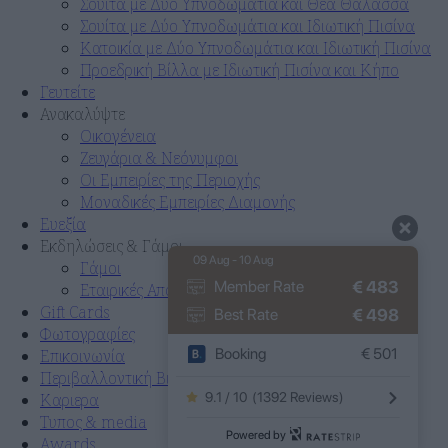
Σουίτα με Δύο Υπνοδωμάτια και Θέα Θάλασσα
Σουίτα με Δύο Υπνοδωμάτια και Ιδιωτική Πισίνα
Κατοικία με Δύο Υπνοδωμάτια και Ιδιωτική Πισίνα
Προεδρική Βίλλα με Ιδιωτική Πισίνα και Κήπο
Γευτείτε
Ανακαλύψτε
Οικογένεια
Ζευγάρια & Νεόνυμφοι
Οι Εμπειρίες της Περιοχής
Μοναδικές Εμπειρίες Διαμονής
Ευεξία
Εκδηλώσεις & Γάμοι
09 Aug - 10 Aug
Γάμοι
€
483
Member Rate
Εταιρικές Αποδράσεις
Gift Cards
€
498
Best Rate
Φωτογραφίες
Επικοινωνία
Booking
€
501
Περιβαλλοντική Βιωσιμότητα
Καριερα
9.1 / 10
(
1392 Reviews
)
Τυπος & media
Powered by
Awards