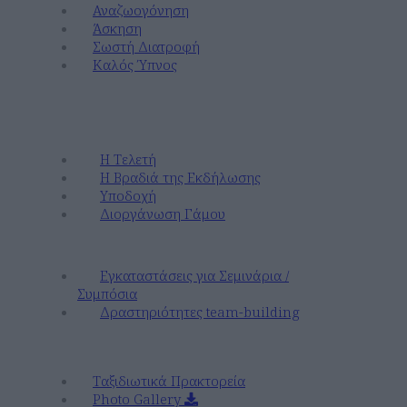
Αναζωογόνηση
Άσκηση
Σωστή Διατροφή
Καλός Ύπνος
Εκδηλώσεις & Γάμοι
Γάμοι
Η Τελετή
Η Βραδιά της Εκδήλωσης
Υποδοχή
Διοργάνωση Γάμου
Εταιρικές Αποδράσεις & Συνέδρια
Εγκαταστάσεις για Σεμινάρια /
Συμπόσια
Δραστηριότητες team-building
Εταιρικά
Ταξιδιωτικά Πρακτορεία
Photo Gallery