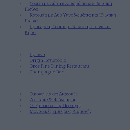
Σουίτα με Δύο Υπνοδωμάτια και Ιδιωτική
Πισίνα
Κατοικία με Δύο Υπνοδωμάτια και Ιδιωτική
Πισίνα
Προεδρική Σουϊτα με Ιδιωτική Πισίνα και
Κήπο
Γευτείτε
Πρωϊνό
Origin Εστιατόριο
Or.os Fine Dining Restaurant
Champagne Bar
Ανακαλύψτε
Οικογενειακές Διακοπές
Ζευγάρια & Νεόνυμφοι
Οι Εμπειρίες της Περιοχής
Μοναδικές Εμπειρίες Διαμονής
Ευεξία