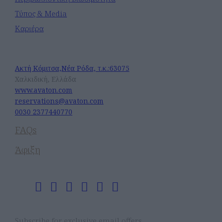
Τύπος & Media
Καριέρα
Avaton Luxury Beach Resort
Ακτή Κόμιτσα,Νέα Ρόδα, τ.κ.:63075
Χαλκιδική, Ελλάδα
www.avaton.com
reservations@avaton.com
0030 2377440770
FAQs
Άφιξη
Ακολουθήστε Μας
Newsletter
Subscribe for exclusive email offers.