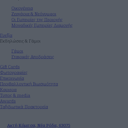
Οικογένεια
Ζευγάρια & Νεόνυμφοι
Οι Εμπειρίες της Περιοχής
Μοναδικές Εμπειρίες Διαμονής
Ευεξία
Εκδηλώσεις & Γάμοι
Γάμοι
Εταιρικές Αποδράσεις
Gift Cards
Φωτογραφίες
Επικοινωνία
Περιβαλλοντική Βιωσιμότητα
Καριερα
Τυπος & media
Awards
Ταξιδιωτικά Πρακτορεία
Ακτή Κόμιτσα, Νέα Ρόδα, 63075