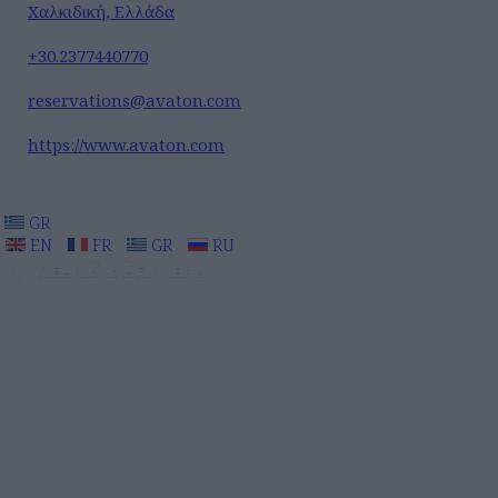
Χαλκιδική, Ελλάδα
+30.2377440770
reservations@avaton.com
https://www.avaton.com
GR
EN
FR
GR
RU