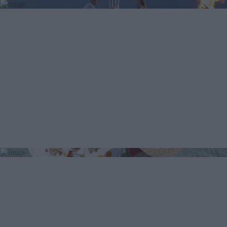
Δείπνο υπό το Φως των Κεριών
στη Παραλία
Floating Πρωϊνό