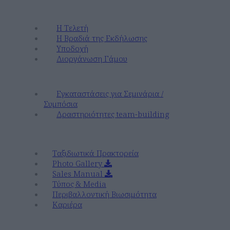
Γάμοι
Η Τελετή
Η Βραδιά της Εκδήλωσης
Υποδοχή
Διοργάνωση Γάμου
Εταιρικές Αποδράσεις & Συνέδρια
Εγκαταστάσεις για Σεμινάρια /
Συμπόσια
Δραστηριότητες team-building
Εταιρικά
Ταξιδιωτικά Πρακτορεία
Photo Gallery
Sales Manual
Τύπος & Media
Περιβαλλοντική Βιωσιμότητα
Καριέρα