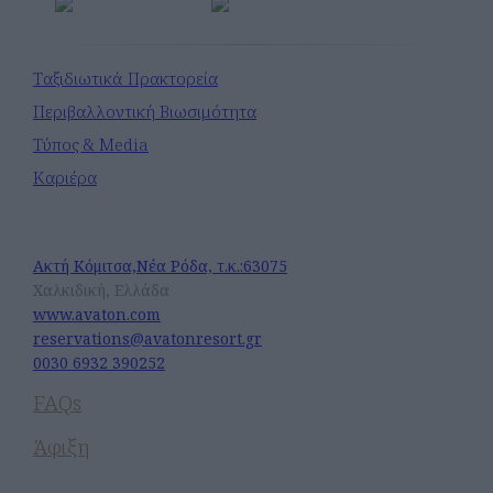
Ταξιδιωτικά Πρακτορεία
Περιβαλλοντική Βιωσιμότητα
Τύπος & Media
Καριέρα
Avaton Luxury Beach Resort
Ακτή Κόμιτσα,Νέα Ρόδα, τ.κ.:63075
Χαλκιδική, Ελλάδα
www.avaton.com
reservations@avatonresort.gr
0030 6932 390252
FAQs
Άφιξη
Ακολουθήστε Μας