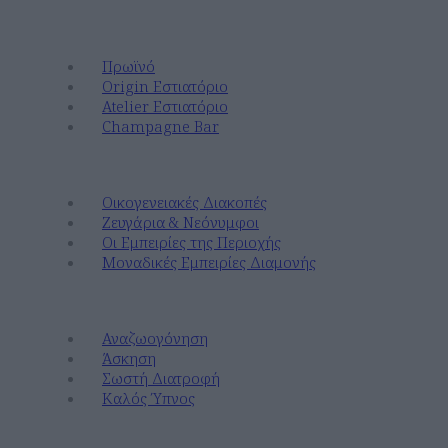
Γευτείτε
Πρωϊνό
Origin Εστιατόριο
Atelier Εστιατόριο
Champagne Bar
Ανακαλύψτε
Οικογενειακές Διακοπές
Ζευγάρια & Νεόνυμφοι
Οι Εμπειρίες της Περιοχής
Μοναδικές Εμπειρίες Διαμονής
Ευεξία
Αναζωογόνηση
Άσκηση
Σωστή Διατροφή
Καλός Ύπνος
Εκδηλώσεις & Γάμοι