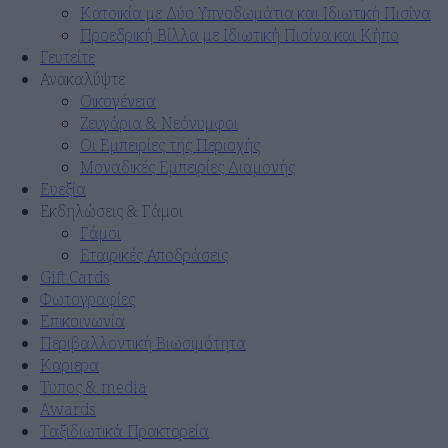
Κατοικία με Δύο Υπνοδωμάτια και Ιδιωτική Πισίνα
Προεδρική Βίλλα με Ιδιωτική Πισίνα και Κήπο
Γευτείτε
Ανακαλύψτε
Οικογένεια
Ζευγάρια & Νεόνυμφοι
Οι Εμπειρίες της Περιοχής
Μοναδικές Εμπειρίες Διαμονής
Ευεξία
Εκδηλώσεις & Γάμοι
Γάμοι
Εταιρικές Αποδράσεις
Gift Cards
Φωτογραφίες
Επικοινωνία
Περιβαλλοντική Βιωσιμότητα
Καριερα
Τυπος & media
Awards
Ταξιδιωτικά Πρακτορεία