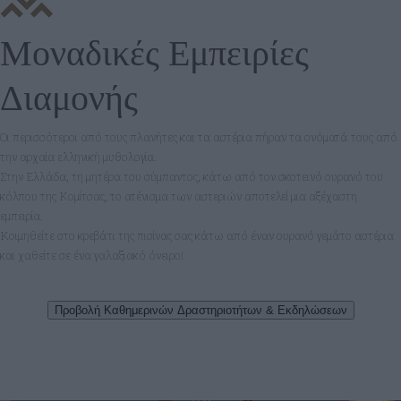
Μοναδικές Εμπειρίες
Διαμονής
Οι περισσότεροι από τους πλανήτες και τα αστέρια πήραν τα ονόματά τους από
την αρχαία ελληνική μυθολογία.
Στην Ελλάδα, τη μητέρα του σύμπαντος, κάτω από τον σκοτεινό ουρανό του
κόλπου της Κομίτσας, το ατένισμα των αστεριών αποτελεί μια αξέχαστη
εμπειρία.
Κοιμηθείτε στο κρεβάτι της πισίνας σας κάτω από έναν ουρανό γεμάτο αστέρια
και χαθείτε σε ένα γαλαξιακό όνειρο!
Προβολή Καθημερινών Δραστηριοτήτων & Εκδηλώσεων