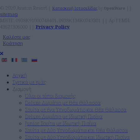
© 2020 Avaton Resort |
||
Κατασκευή Ιστοσελίδας
by
OpenWare
sitemap
ΜΗΤΕ: 0938Κ91000748401, 0938Κ134Κ0743301 || Αρ ΓΕΜΗ:
43621306000 ||
Privacy Policy
Καλέστε μας
Κράτηση
Αρχική
Σχετικά με εμάς
Διαμονή
Όλοι οι τύποι διαμονής
Deluxe Δωμάτιο με Θέα Θάλασσα
Σουίτα με ένα Υπνοδωμάτιο και Θέα Θάλασσα
Deluxe Δωμάτιο με Ιδιωτική Πισίνα
Junior Σουίτα με Ιδιωτική Πισίνα
Σουίτα με Δύο Υπνοδωμάτια και Θέα Θάλασσα
Σουίτα με Δύο Υπνοδωμάτια και Ιδιωτική Πισίνα