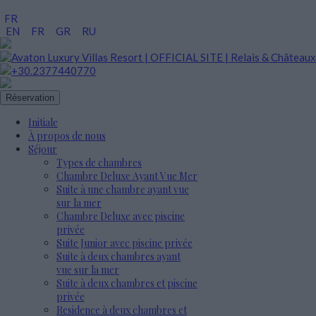
FR
EN
FR
GR
RU
+30.2377440770
Réservation
Initiale
À propos de nous
Séjour
Types de chambres
Chambre Deluxe Ayant Vue Mer
Suite à une chambre ayant vue
sur la mer
Chambre Deluxe avec piscine
privée
Suite Junior avec piscine privée
Suite à deux chambres ayant
vue sur la mer
Suite à deux chambres et piscine
privée
Residence à deux chambres et