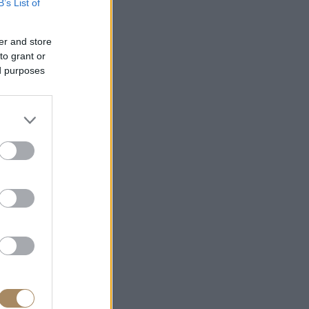
B’s List of
er and store
to grant or
ed purposes