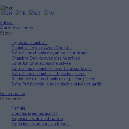
Initiale
À propos de nous
Séjour
Types de chambres
Chambre Deluxe Ayant Vue Mer
Suite à une chambre ayant vue sur la mer
Chambre Deluxe avec piscine privée
Suite Junior avec piscine privée
Suite à deux chambres ayant vue sur la mer
Suite à deux chambres et piscine privée
Residence à deux chambres et piscine privée
Suite Présidentielle avec piscine privée et jardin
Gastronomie
Découvrez
Famille
Couples & jeunes mariés
Expériences de destination
Expériences uniques au Resort