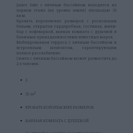
Junior Suite с личным бассейном находится на
первом этаже (на уровне земли) площадью 35
кв.м.
Кровать королевских размеров с роскошным
бельем, открытая гардеробная, гостиная, мини-
бар с кофеваркой, ванная комната с душевой и
банными принадлежностями известных марок.
Меблированная терраса с личным бассейном и
встроенным шезлонгом, гарантирующим
полное расслабление.
Сюита с личным бассейном может разместить до
2-х человек.
2
2
35 m
КРОВАТЬ КОРОЛЕвСКИХ РАЗМЕРОВ
ВАННАЯ КОМНАТА С ДУШЕВОЙ