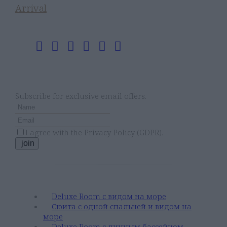
Arrival
Следуйте за нами
Форма регистрации для получения
информационного бюллетеня
Subscribe for exclusive email offers.
I agree with the
Privacy Policy (GDPR)
.
join
СЬЮТЫ
Deluxe Room с видом на море
Сюита с одной спальней и видом на
море
Deluxe Room с личным бассейном