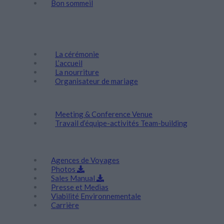
Bon sommeil
Évènements et Mariages
Mariages
La cérémonie
L’accueil
La nourriture
Organisateur de mariage
Escapades d’entreprise
Meeting & Conference Venue
Travail d’équipe-activités Team-building
Corporate
Agences de Voyages
Photos
Sales Manual
Presse et Medias
Viabilité Environnementale
Carrière