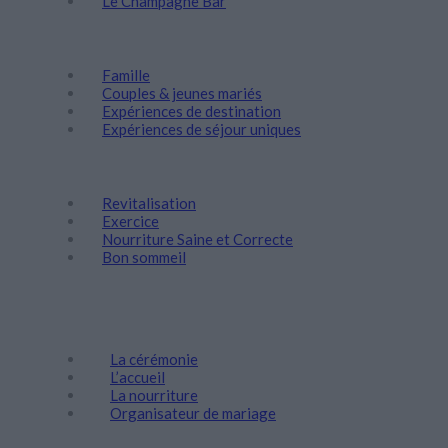
Le Champagne Bar
Découvrez
Famille
Couples & jeunes mariés
Expériences de destination
Expériences de séjour uniques
Bien-être
Revitalisation
Exercice
Nourriture Saine et Correcte
Bon sommeil
Évènements et Mariages
Mariages
La cérémonie
L’accueil
La nourriture
Organisateur de mariage
Escapades d’entreprise