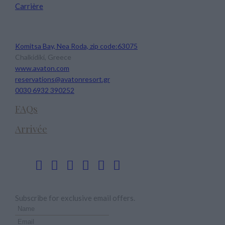
Carrière
Avaton Luxury Beach Resort
Komitsa Bay, Nea Roda, zip code:63075
Chalkidiki, Greece
www.avaton.com
reservations@avatonresort.gr
0030 6932 390252
FAQs
Arrivée
Suivez-nous
Newsletter
Subscribe for exclusive email offers.