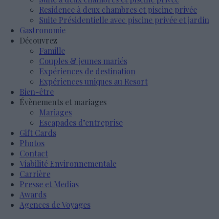
Residence à deux chambres et piscine privée
Suite Présidentielle avec piscine privée et jardin
Gastronomie
Découvrez
Famille
Couples & jeunes mariés
Expériences de destination
Expériences uniques au Resort
Bien-être
Évènements et mariages
Mariages
Escapades d’entreprise
Gift Cards
Photos
Contact
Viabilité Environnementale
Carrière
Presse et Medias
Awards
Agences de Voyages