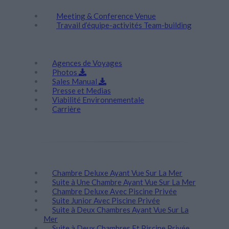
Meeting & Conference Venue
Travail d’équipe-activités Team-building
Corporate
Agences de Voyages
Photos
Sales Manual
Presse et Medias
Viabilité Environnementale
Carrière
Séjour
Chambre Deluxe Ayant Vue Sur La Mer
Suite à Une Chambre Ayant Vue Sur La Mer
Chambre Deluxe Αvec Piscine Privée
Suite Junior Avec Piscine Privée
Suite à Deux Chambres Ayant Vue Sur La
Mer
Suite à Deux Chambres Et Piscine Privée