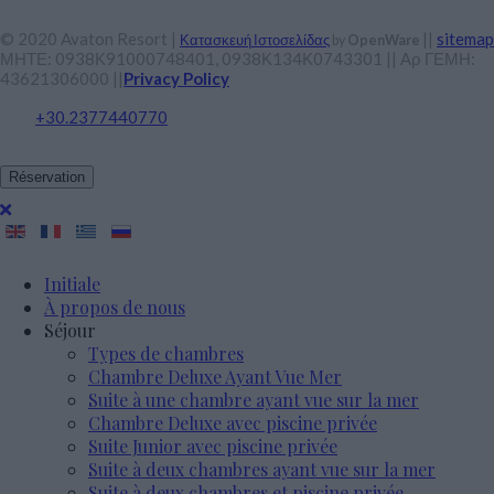
© 2020 Avaton Resort |
||
sitemap
Κατασκευή Ιστοσελίδας
by
OpenWare
ΜΗΤΕ: 0938Κ91000748401, 0938Κ134Κ0743301 || Αρ ΓΕΜΗ:
43621306000 ||
Privacy Policy
+30.2377440770
Réservation
Initiale
À propos de nous
Séjour
Types de chambres
Chambre Deluxe Ayant Vue Mer
Suite à une chambre ayant vue sur la mer
Chambre Deluxe avec piscine privée
Suite Junior avec piscine privée
Suite à deux chambres ayant vue sur la mer
Suite à deux chambres et piscine privée