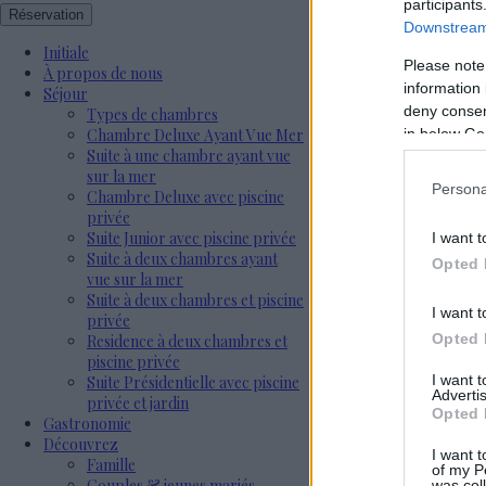
participants
Réservation
Downstream 
Initiale
Please note
À propos de nous
information 
Séjour
deny consent
Types de chambres
in below Go
Chambre Deluxe Ayant Vue Mer
Suite à une chambre ayant vue
sur la mer
Persona
Chambre Deluxe avec piscine
privée
Suite Junior avec piscine privée
I want t
Suite à deux chambres ayant
Opted 
vue sur la mer
Suite à deux chambres et piscine
I want t
privée
Opted 
Residence à deux chambres et
piscine privée
I want 
Suite Présidentielle avec piscine
Advertis
privée et jardin
Opted 
Gastronomie
Découvrez
I want t
Famille
of my P
Couples & jeunes mariés
was col