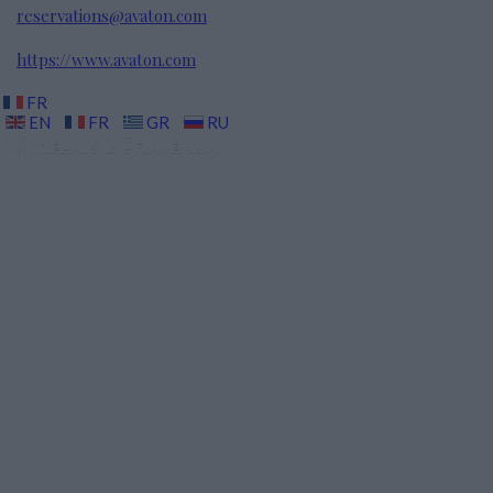
reservations@avaton.com
https://www.avaton.com
FR
EN
FR
GR
RU