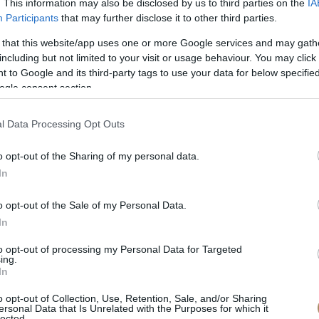
. This information may also be disclosed by us to third parties on the
IA
Participants
that may further disclose it to other third parties.
 that this website/app uses one or more Google services and may gath
including but not limited to your visit or usage behaviour. You may click 
 to Google and its third-party tags to use your data for below specifi
ogle consent section.
l Data Processing Opt Outs
o opt-out of the Sharing of my personal data.
In
o opt-out of the Sale of my Personal Data.
In
to opt-out of processing my Personal Data for Targeted
ing.
In
o opt-out of Collection, Use, Retention, Sale, and/or Sharing
ersonal Data that Is Unrelated with the Purposes for which it
lected.