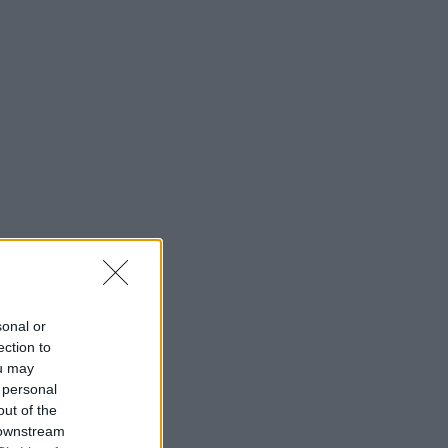
sonal or
ection to
ou may
 personal
out of the
 downstream