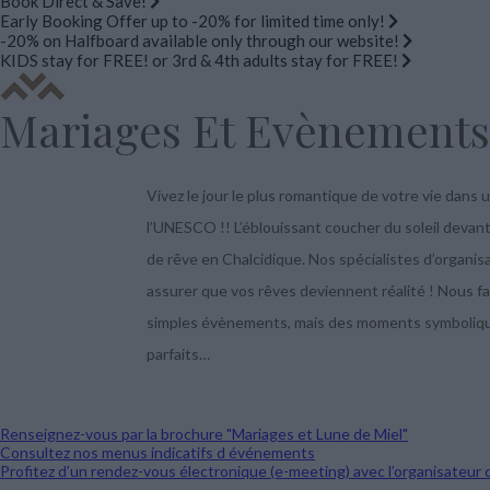
Book Direct & Save!
Early Booking Offer up to -20% for limited time only!
-20% on Halfboard available only through our website!
KIDS stay for FREE! or 3rd & 4th adults stay for FREE!
Mariages Et Evènements
Vivez le jour le plus romantique de votre vie dans 
l’UNESCO !! L’éblouissant coucher du soleil deva
de rêve en Chalcidique. Nos spécialistes d’organi
assurer que vos rêves deviennent réalité ! Nous fa
simples évènements, mais des moments symbolique
parfaits…
Renseignez-vous par la brochure "Mariages et Lune de Miel"
Consultez nos menus indicatifs d événements
Profitez d’un rendez-vous électronique (e-meeting) avec l’organisateur 