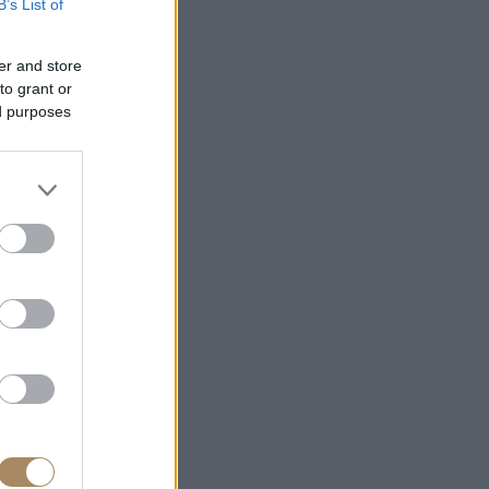
B’s List of
er and store
to grant or
ed purposes