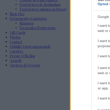
Opted 
Expériences de destination
Expériences uniques au Resort
Bien-être
Google 
Évènements et mariages
Mariages
I want t
Escapades d’entreprise
web or d
Gift Cards
Photos
I want t
Contact
purpose
Viabilité Environnementale
Carrière
Presse et Medias
I want 
Awards
Agences de Voyages
I want t
web or d
I want t
or app.
I want t
I want t