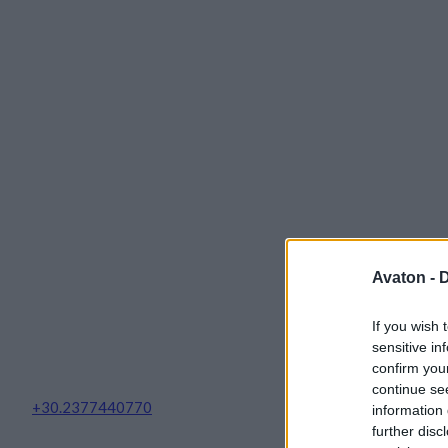
Avaton -
D
If you wish 
sensitive in
confirm you
continue se
+30.2377440770
information 
further disc