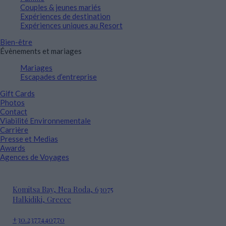
Couples & jeunes mariés
Expériences de destination
Expériences uniques au Resort
Bien-être
Évènements et mariages
Mariages
Escapades d’entreprise
Gift Cards
Photos
Contact
Viabilité Environnementale
Carrière
Presse et Medias
Awards
Agences de Voyages
Komitsa Bay, Nea Roda, 63075
Halkidiki, Greece
+30.2377440770